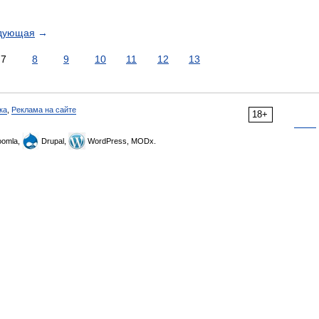
дующая
→
7
8
9
10
11
12
13
ка
,
Реклама на сайте
18+
omla,
Drupal,
WordPress, MODx.