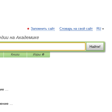
Запомнить сайт
Словарь на свой сайт
RU
едии на Академике
Найти!
Книги
Игры ⚽
ние …
ление …