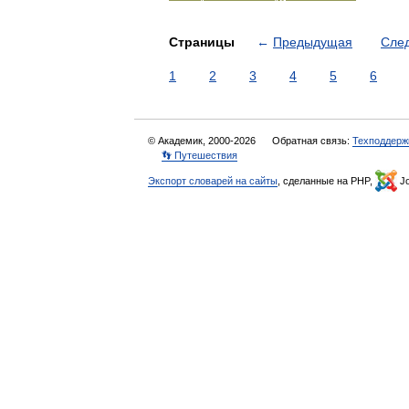
Страницы
←
Предыдущая
Сле
1
2
3
4
5
6
© Академик, 2000-2026
Обратная связь:
Техподдерж
👣 Путешествия
Экспорт словарей на сайты
, сделанные на PHP,
Jo