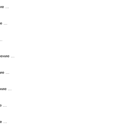
ние …
ие …
 …
ление …
ние …
ение …
ие …
ие …